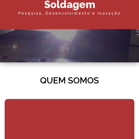
S
o
l
d
a
g
e
m
Pesquisa, Desenvolvimento e Inovação
QUEM SOMOS